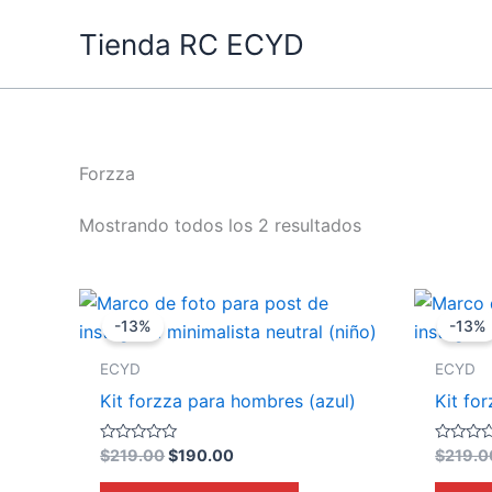
Ir
Tienda RC ECYD
al
contenido
Forzza
Mostrando todos los 2 resultados
Original
Current
price
price
-13%
-13%
was:
is:
$219.00.
$190.00.
ECYD
ECYD
Kit forzza para hombres (azul)
Kit fo
Valorado
Valorado
$
219.00
$
190.00
$
219.0
en
en
0
0