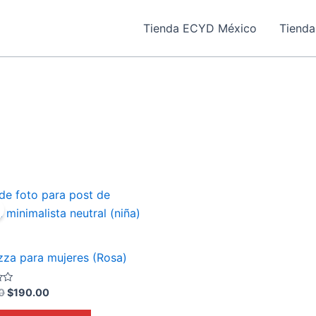
Tienda ECYD México
Tienda
Original
Current
price
price
was:
is:
$219.00.
$190.00.
rzza para mujeres (Rosa)
0
$
190.00