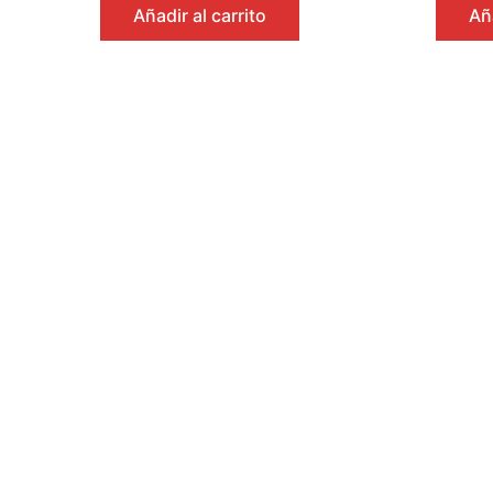
de
de
Añadir al carrito
Aña
5
5