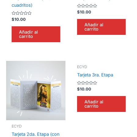
cuadritos)
Valorado
$
10.00
en
Valorado
0
$
10.00
en
de
Añadir al
0
5
carrito
de
Añadir al
5
carrito
ECYD
Tarjeta 3ra. Etapa
Valorado
$
10.00
en
0
de
Añadir al
5
carrito
ECYD
Tarjeta 2da. Etapa (con