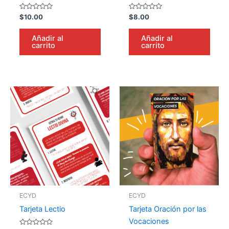
Valorado
Valorado
$
10.00
$
8.00
en
en
0
0
de
de
Añadir al
Añadir al
5
5
carrito
carrito
ECYD
ECYD
Tarjeta Lectio
Tarjeta Oración por las
Vocaciones