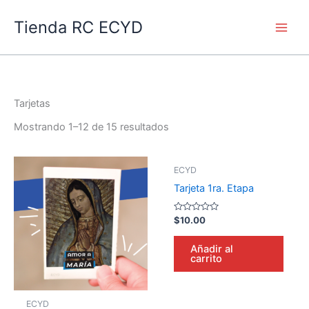
Ir
Main
Tienda RC ECYD
al
Men
contenido
Tarjetas
Mostrando 1–12 de 15 resultados
ECYD
Tarjeta 1ra. Etapa
Valorado
$
10.00
en
0
de
Añadir al
5
carrito
ECYD