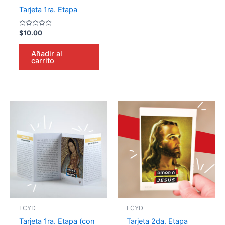
Tarjeta 1ra. Etapa
Valorado
$
10.00
en
0
de
Añadir al
5
carrito
ECYD
ECYD
Tarjeta 1ra. Etapa (con
Tarjeta 2da. Etapa