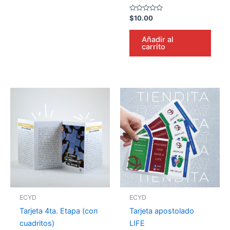
Valorado
$
10.00
en
0
de
Añadir al
5
carrito
ECYD
ECYD
Tarjeta 4ta. Etapa (con
Tarjeta apostolado
cuadritos)
LIFE