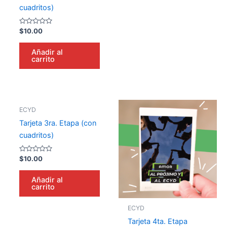
cuadritos)
Valorado
$
10.00
en
0
de
Añadir al
5
carrito
ECYD
Tarjeta 3ra. Etapa (con
cuadritos)
Valorado
$
10.00
en
0
de
Añadir al
5
carrito
ECYD
Tarjeta 4ta. Etapa