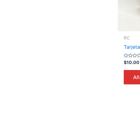
RC
Tarjet
Valorado
$
10.00
en
0
de
Aña
5