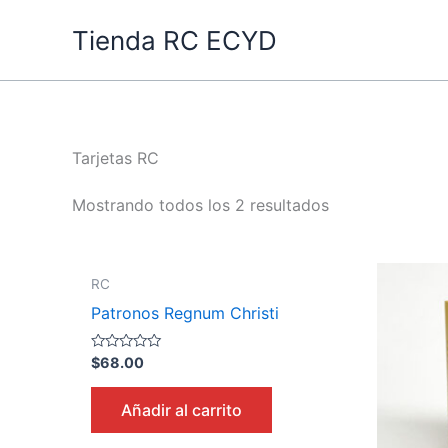
Ir
Tienda RC ECYD
al
contenido
Tarjetas RC
Mostrando todos los 2 resultados
RC
Patronos Regnum Christi
Valorado
$
68.00
en
0
de
Añadir al carrito
5