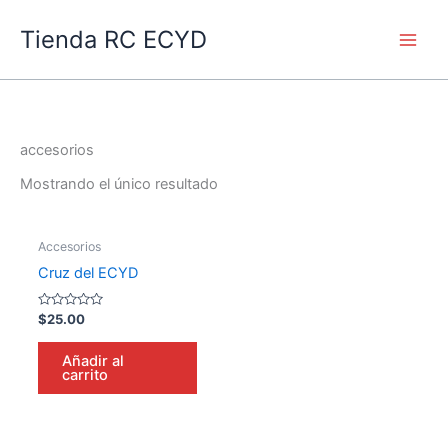
Ir
Main
Tienda RC ECYD
al
Men
contenido
accesorios
Mostrando el único resultado
Accesorios
Cruz del ECYD
Valorado
$
25.00
en
0
de
Añadir al
5
carrito