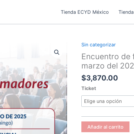
Tienda ECYD México
Tienda
Sin categorizar
Encuentro
de
Encuentro de 
formadores
marzo del 202
(28
$
3,870.00
al
30
Ticket
de
marzo
del
2025)
cantidad
Añadir al carrito