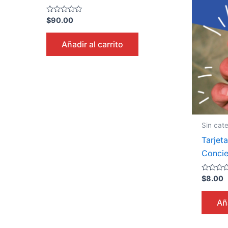
Valorado
$
90.00
en
0
de
Añadir al carrito
5
Sin cate
Tarjet
Concie
Valorado
$
8.00
en
0
de
Aña
5