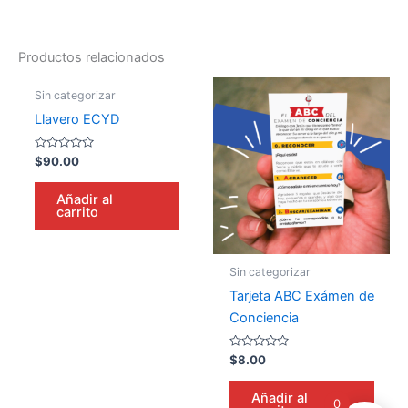
Productos relacionados
Sin categorizar
Llavero ECYD
Valorado
$
90.00
en
0
de
Añadir al
5
carrito
Sin categorizar
Tarjeta ABC Exámen de
Conciencia
Valorado
$
8.00
en
0
de
Añadir al
5
0