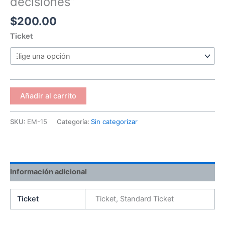
decisiones”
Taller
$
200.00
“Toma
de
Ticket
decisiones”
cantidad
Añadir al carrito
SKU:
EM-15
Categoría:
Sin categorizar
Información adicional
Ticket
Ticket, Standard Ticket