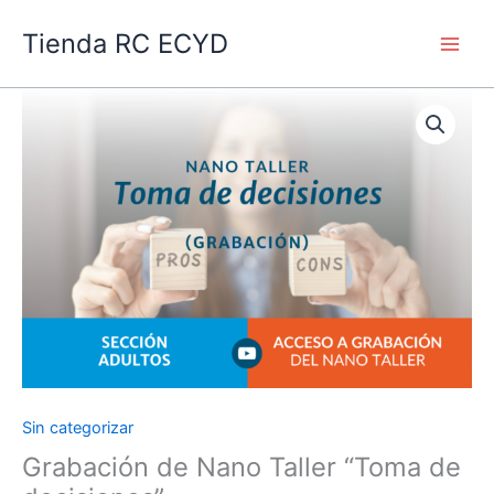
Ir
Main
Tienda RC ECYD
al
Men
contenido
Sin categorizar
Grabación
de
Grabación de Nano Taller “Toma de
Nano