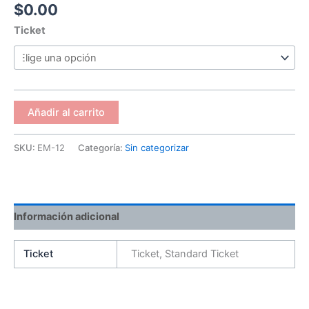
$
0.00
Misión
II
Ticket
cantidad
Añadir al carrito
SKU:
EM-12
Categoría:
Sin categorizar
Información adicional
Ticket
Ticket, Standard Ticket