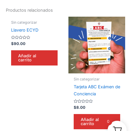
Productos relacionados
Sin categorizar
Llavero ECYD
Valorado
$
90.00
en
0
de
Añadir al
5
carrito
Sin categorizar
Tarjeta ABC Exámen de
Conciencia
Valorado
$
8.00
en
0
de
Añadir al
5
0
carrito