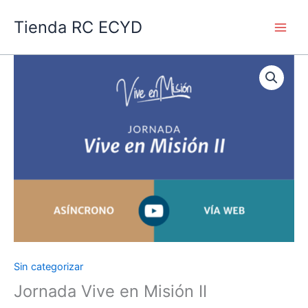
Ir
Main
Tienda RC ECYD
al
Men
contenido
Sin categorizar
Jornada
Vive
Jornada Vive en Misión II
en