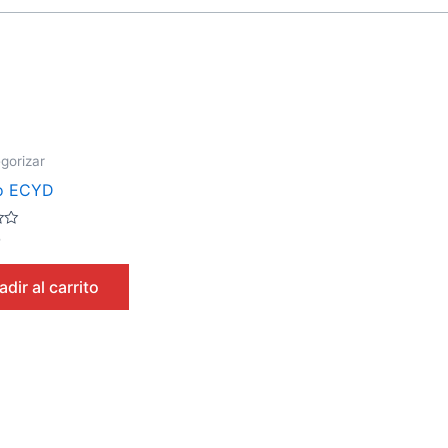
gorizar
ro ECYD
0
dir al carrito