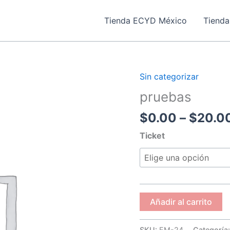
Tienda ECYD México
Tienda
Sin categorizar
pruebas
cantidad
pruebas
$
0.00
–
$
20.0
Ticket
Añadir al carrito
SKU:
EM-24
Categoría