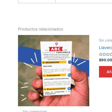
Productos relacionados
Sin cate
Llave
Valorado
$
90.0
en
0
de
Aña
5
Sin categorizar